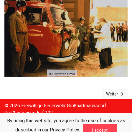
Weiter
Nächster Beit
© 2026 Freiwillige Feuerwehr Großhartmannsdorf
Großhartmannsdorf 122
Tel.: 03386/7144
By using this website, you agree to the use of cookies as
Email: kdo.008@bfvff.steiermark.at
described in our Privacy Policy.
I accept